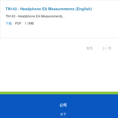
TN143 - Headphone EA Measurements (English)
TN143 - Headphone EA Measurements...
下载
PDF 1.1MB
首页
上一页
公司
关于