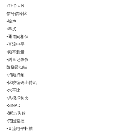
•THD + N
信号信噪比
•噪声
•串扰
•通道间相位
•直流电平
•频率测量
•测量记录仪
阶梯级扫描
•扫频扫频
•比较编码比特流
•水平比
•共模抑制比
•SINAD
•通过/失败
•范围监控
•直流电平扫描