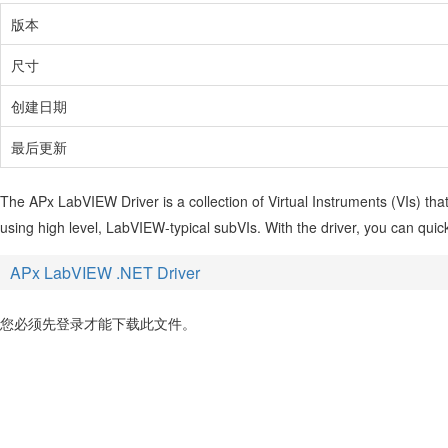
版本
尺寸
创建日期
最后更新
The APx LabVIEW Driver is a collection of Virtual Instruments (VIs) th
using high level, LabVIEW-typical subVIs. With the driver, you can quic
APx LabVIEW .NET Driver
您必须先登录才能下载此文件。