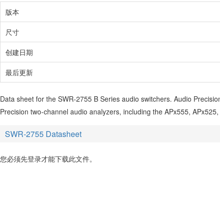
版本
尺寸
创建日期
最后更新
Data sheet for the SWR-2755 B Series audio switchers. Audio Precision
Precision two-channel audio analyzers, including the APx555, APx525,
SWR-2755 Datasheet
您必须先登录才能下载此文件。