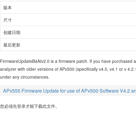
版本
尺寸
创建日期
最后更新
FirmwareUpdateB4AIv2.0 is a firmware patch. If you have purchased a 
analyzer with older versions of APx500 (specifically v4.0, v4.1 or v 4.
under any circumstances.
APx555 Firmware Update for use of APx500 Software V4.2 an
您必须先登录才能下载此文件。