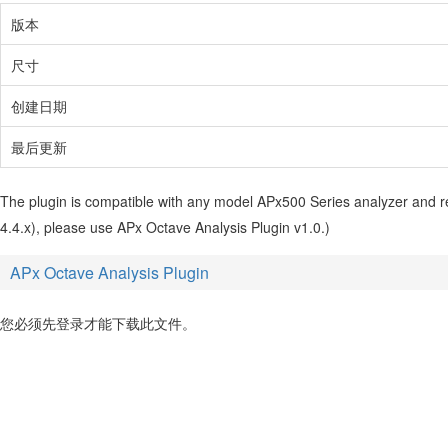
版本
尺寸
创建日期
最后更新
The plugin is compatible with any model APx500 Series analyzer and re
4.4.x), please use APx Octave Analysis Plugin v1.0.)
APx Octave Analysis Plugin
您必须先登录才能下载此文件。