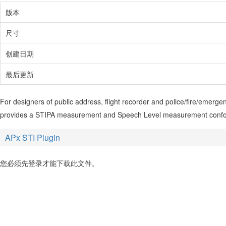
版本
尺寸
创建日期
最后更新
For designers of public address, flight recorder and police/fire/emer
provides a STIPA measurement and Speech Level measurement conform
APx STI Plugin
您必须先登录才能下载此文件。