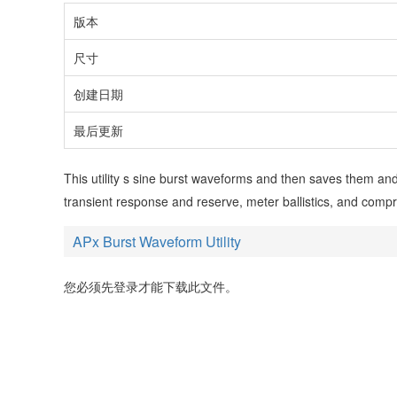
版本
尺寸
创建日期
最后更新
This utility s sine burst waveforms and then saves them an
transient response and reserve, meter ballistics, and compr
APx Burst Waveform Utility
您必须先登录才能下载此文件。