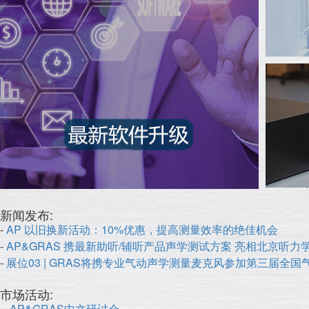
新闻发布:
-
AP 以旧换新活动：10%优惠，提高测量效率的绝佳机会
-
AP&GRAS 携最新助听/辅听产品声学测试方案 亮相北京听力
-
展位03 | GRAS将携专业气动声学测量麦克风参加第三届全
市场活动:
-
- AP&GRAS中文研讨会